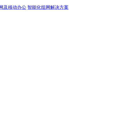
网及移动办公
智能化组网解决方案