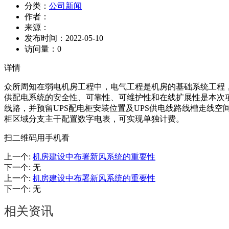
分类：
公司新闻
作者：
来源：
发布时间：
2022-05-10
访问量：
0
详情
众所周知在弱电机房工程中，电气工程是机房的基础系统工程
供配电系统的安全性、可靠性、可维护性和在线扩展性是本次
线路，并预留UPS配电柜安装位置及UPS供电线路线槽走线
柜区域分支主干配置数字电表，可实现单独计费。
扫二维码用手机看
上一个
:
机房建设中布署新风系统的重要性
下一个
:
无
上一个
:
机房建设中布署新风系统的重要性
下一个
:
无
相关资讯