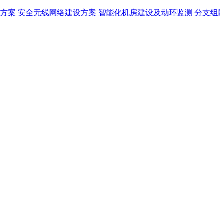
方案
安全无线网络建设方案
智能化机房建设及动环监测
分支组