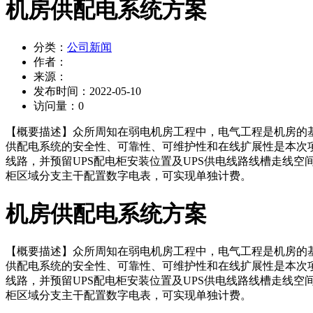
机房供配电系统方案
分类：
公司新闻
作者：
来源：
发布时间：
2022-05-10
访问量：
0
【概要描述】
众所周知在弱电机房工程中，电气工程是机房的
供配电系统的安全性、可靠性、可维护性和在线扩展性是本次
线路，并预留UPS配电柜安装位置及UPS供电线路线槽走线
柜区域分支主干配置数字电表，可实现单独计费。
机房供配电系统方案
【概要描述】
众所周知在弱电机房工程中，电气工程是机房的
供配电系统的安全性、可靠性、可维护性和在线扩展性是本次
线路，并预留UPS配电柜安装位置及UPS供电线路线槽走线
柜区域分支主干配置数字电表，可实现单独计费。