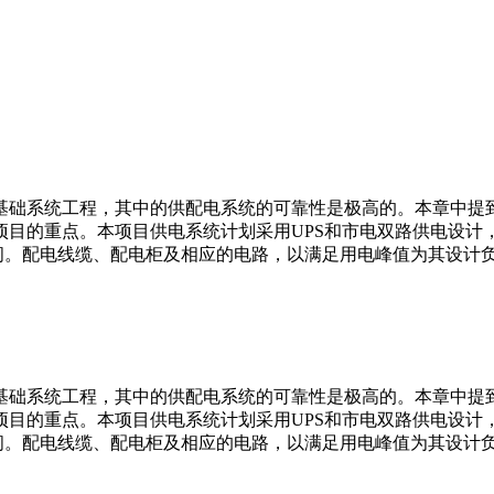
基础系统工程，其中的供配电系统的可靠性是极高的。本章中提
项目的重点。本项目供电系统计划采用UPS和市电双路供电设计
空间。配电线缆、配电柜及相应的电路，以满足用电峰值为其设计
基础系统工程，其中的供配电系统的可靠性是极高的。本章中提
项目的重点。本项目供电系统计划采用UPS和市电双路供电设计
空间。配电线缆、配电柜及相应的电路，以满足用电峰值为其设计