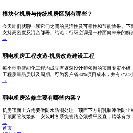
模块化机房与传统机房区别有哪些？
今天咱们就聊一聊它们之间的灵活性及可靠性和节能效果。下
支持高密度及混合部署。结论：行级空调是一种面向未来的解决
→
弱电机房工程改造-机房改造建设工程
每个弱电智能化工程均成立有资深设计师领衔的项目专案小组，
工程质量品质以及周期。可为客户省30%项目成本，并有7*2
→
弱电机房装修主要有哪些内容？
机房顶面上方需要做防水防潮处理，顶面下方刷乳胶漆做防尘
于顶面管线繁多，安装时各系统管路必须横平竖直，错落有致
→
首页