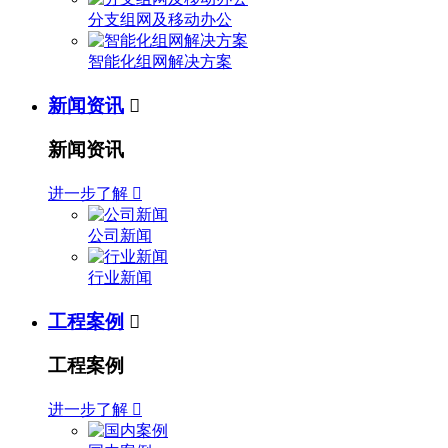
分支组网及移动办公
智能化组网解决方案
新闻资讯

新闻资讯
进一步了解

公司新闻
行业新闻
工程案例

工程案例
进一步了解
