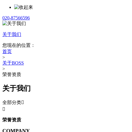
020-87566596
关于我们
您现在的位置：
首页
>
关于BOSS
>
荣誉资质
关于我们
全部分类


荣誉资质
COMPANY